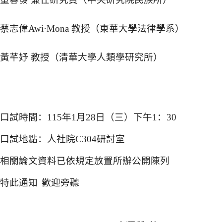
蔡志偉
Awi
·
Mona
教授（東華大學法律學系）
黃芊妤 教授（清華大學人類學研究所）
口試時間：
115
年
1
月
28
日（三）下午
1
：
30
口試地點：人社院
C304
研討室
相關論文資料已依規定放置所辦公開陳列
特此通知
歡迎旁聽