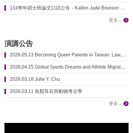
114學年碩士班論文口試公告－Kallen Jade Brunson 吳佳軒
更多...
演講公告
2026.05.13 Becoming Queer Parents in Taiwan: Law, Technologies, and Reproductive Citizenship
2026.04.15 Global Sports Dreams and Athlete Migrations in the Neoliberal Age
2026.03.18 Julie Y. Chu
2026.03.11 魚類耳石與動物考古學
更多...