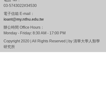
03-5743022#34530
電子信箱 E-mail：
ioant@my.nthu.edu.tw
辦公時間 Office Hours：
Monday - Friday: 8:30 AM - 17:00 PM
Copyright 2020 | All Rights Reserved | by 清華大學人類學
研究所