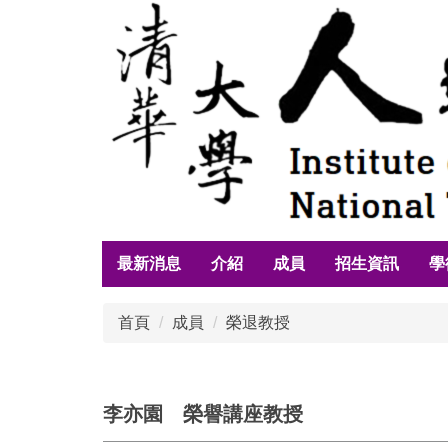
跳
到
主
要
內
容
區
最新消息
介紹
成員
招生資訊
學
首頁
成員
榮退教授
李亦園 榮譽講座教授