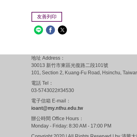
友善列印
地址 Address：
30013 新竹市東區光復路二段101號
101, Section 2, Kuang-Fu Road, Hsinchu, Taiwa
電話 Tel：
03-5743022#34530
電子信箱 E-mail：
ioant@my.nthu.edu.tw
辦公時間 Office Hours：
Monday - Friday: 8:30 AM - 17:00 PM
Copyright 2020 | All Rights Reserved | 