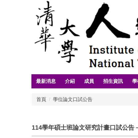
跳
到
主
要
內
容
區
最新消息
介紹
成員
招生資訊
學
首頁
學位論文口試公告
114學年碩士班論文研究計畫口試公告－Samu