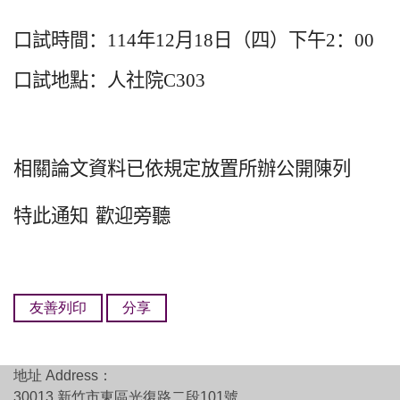
口試時間：
114
年
12
月
18
日（四）下午
2
：
00
口試地點：人社院
C303
相關論文資料已依規定放置所辦公開陳列
特此通知
歡迎旁聽
友善列印
分享
地址 Address：
30013 新竹市東區光復路二段101號