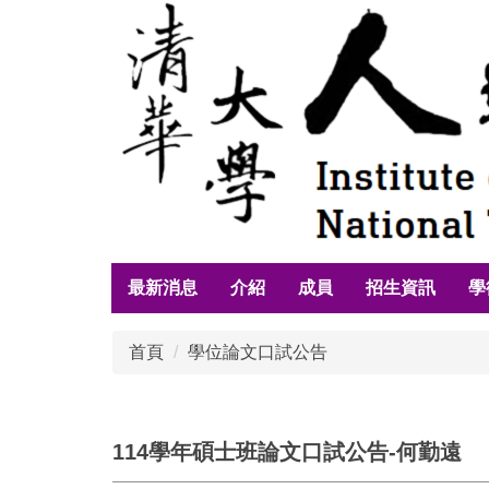
跳
到
主
要
內
容
區
最新消息
介紹
成員
招生資訊
學
首頁
學位論文口試公告
114學年碩士班論文口試公告-何勤遠