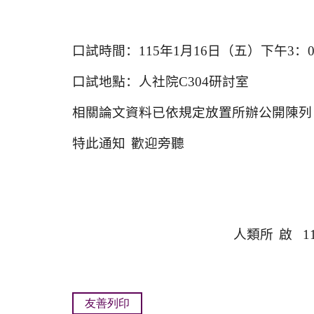
口試時間：
115
年
1
月
16
日（五）下午
3
：
口試地點：人社院
C304
研討室
相關論文資料已依規定放置所辦公開陳列
特此通知
歡迎旁聽
人類所
啟
11
友善列印